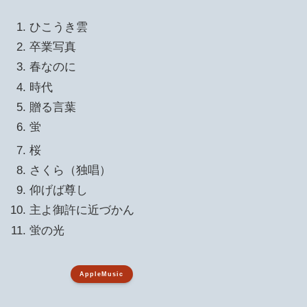
ひこうき雲
卒業写真
春なのに
時代
贈る言葉
蛍
桜
さくら（独唱）
仰げば尊し
主よ御許に近づかん
蛍の光
AppleMusic